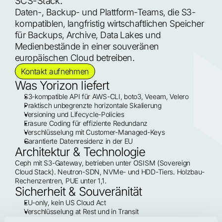
SCS-Stack.
Daten-, Backup- und Plattform-Teams, die S3-
kompatiblen, langfristig wirtschaftlichen Speicher 
für Backups, Archive, Data Lakes und 
Medienbestände in einer souveränen 
europäischen Cloud betreiben.
Kontakt aufnehmen
Was Yorizon liefert
S3-kompatible API für AWS-CLI, boto3, Veeam, Velero
Praktisch unbegrenzte horizontale Skalierung
Versioning und Lifecycle-Policies
Erasure Coding für effiziente Redundanz
Verschlüsselung mit Customer-Managed-Keys
Garantierte Datenresidenz in der EU
Architektur & Technologie
Ceph mit S3-Gateway, betrieben unter OSISM (Sovereign 
Cloud Stack). Neutron-SDN, NVMe- und HDD-Tiers. Holzbau-
Rechenzentren, PUE unter 1,1.
Sicherheit & Souveränität
EU-only, kein US Cloud Act
Verschlüsselung at Rest und in Transit
Mandantentrennung pro Bucket und Tenant