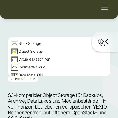
Block Storage
Object Storage
Virtuelle Maschinen
Dedizierte Cloud
Bare Metal GPU
VORBESTELLEN
Managed Kubernetes
Yorizon Factory AI
S3-kompatibler Object Storage für Backups, 
Dedizierte GPUs für AI
Archive, Data Lakes und Medienbestände - in 
von Yorizon betriebenen europäischen YEXIO 
Rechenzentren, auf offenem OpenStack- und 