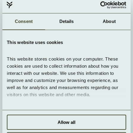
Audit-Logs zentral verfügbar
Service Level
99,9 % Verfügbarkeit pro Monat
Consent
Details
About
Reaktionszeit 90 Min bei kritisch
Geo-Redundanz in Vorbereitung
Servicegutschriften gestaffelt
Kontakt aufnehmen
This website uses cookies
Ist der Object Storage S3-kompatibel?
This website stores cookies on your computer. These 
cookies are used to collect information about how you 
interact with our website. We use this information to 
Wie skaliert der Speicher?
improve and customize your browsing experience, as 
well as for analytics and measurements regarding our 
visitors on this website and other media.
Wie wird Redundanz sichergestellt?
Allow all
Welche Daten dürfen gespeichert werden?