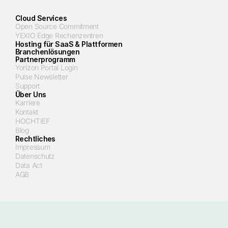
Cloud Services
Open Source Commitment
YEXIO Edge Rechenzentren
Hosting für SaaS & Plattformen
Branchenlösungen
Partnerprogramm
Yorizon Portal Login
Pulse Newsletter
Support
Über Uns
Karriere
Kontakt
HOCHTIEF
Blog
Rechtliches
Impressum
Datenschutz
Data Act
AGB