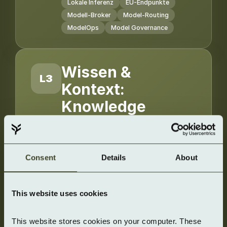
Lokale Inferenz
EU-Endpunkte
Modell-Broker
Model-Routing
ModelOps
Model Governance
Wissen &
L3
Kontext:
Knowledge
Engine-aaS
Unternehmenswissen wird über
RAG/KAG, OCR, Knowledge
Consent
Details
About
Graphs und Governance
nutzbar.
This website uses cookies
RAG/KAG + OCR
Knowledge Graph
Data Governance
This website stores cookies on your computer. These 