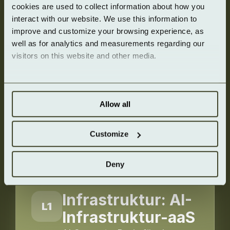
cookies are used to collect information about how you 
interact with our website. We use this information to 
Datenanbindung:
L2
improve and customize your browsing experience, as 
Data Access-aaS
well as for analytics and measurements regarding our 
visitors on this website and other media.
Sichere Verbindung von
Datenbanken, APIs, SaaS-
Systemen und Streams über
kontrollierte Schnittstellen.
Allow all
Datenquellen Anbindung: (DBS) (Redis)
(SaaS) (Streams)
Customize
Connector-HUB: (vMCP) (Auth.) (Life-
Cycle)
1.500+ Quellen
Deny
Infrastruktur: AI-
L1
Infrastruktur-aaS