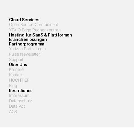
Cloud Services
Open Source Commitment
YEXIO Edge Rechenzentren
Hosting für SaaS & Plattformen
Branchenlösungen
Partnerprogramm
Yorizon Portal Login
Pulse Newsletter
Support
Über Uns
Karriere
Kontakt
HOCHTIEF
Blog
Rechtliches
Impressum
Datenschutz
Data Act
AGB