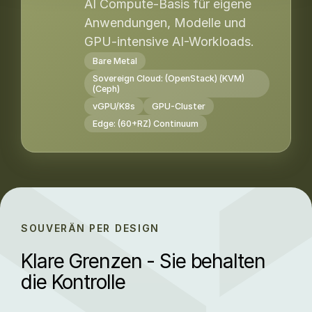
AI Compute-Basis für eigene
Anwendungen, Modelle und
GPU-intensive AI-Workloads.
Bare Metal
Sovereign Cloud: (OpenStack) (KVM)
(Ceph)
vGPU/K8s
GPU-Cluster
Edge: (60+RZ) Continuum
SOUVERÄN PER DESIGN
Infrastruktur
Europäisches Rechenzentrum - EU-Datenresidenz
- Souveräne Compute-Basis
Modell-Hosting & Inferencing - DSGVO-Konform
Klare Grenzen - Sie behalten
Daten
- Sichere Systemanbindung
AI-Factory Stack aaS - EU-AI Act-Konform
Wissen
- Verlässlicher Unternehmenskontext
die Kontrolle
Modelle
- Private AI unter Kontrolle
Workflows
- Orchestrierte Prozessabläufe
Applikationen
- Produktive AI-Anwendungen
Co-Worker
- Delegierte AI-Unterstützung