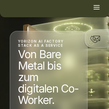
YORIZON AI FACTORY
STACK AS A SERVICE
Von Bare
Metal bis
zum
digitalen Co-
Worker.