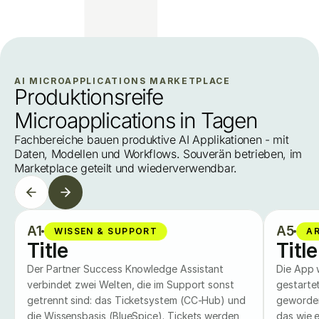
AI MICROAPPLICATIONS MARKETPLACE
Produktionsreife
Microapplications in Tagen
Fachbereiche bauen produktive AI Applikationen - mit
Daten, Modellen und Workflows. Souverän betrieben, im
Marketplace geteilt und wiederverwendbar.
A1
A5
WISSEN & SUPPORT
AR
Title
Title
Der Partner Success Knowledge Assistant
Die App 
verbindet zwei Welten, die im Support sonst
gestarte
getrennt sind: das Ticketsystem (CC-Hub) und
geworden
die Wissensbasis (BlueSpice). Tickets werden
das wie e