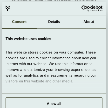
Standorte in Planung)
Kein US Cloud Act
Roadmap ISO 27001, BSI C5; perspektivisch VS-NfD
Customer-Managed-Keys möglich
Service Level
Consent
Details
About
99,9 % Verfügbarkeit
Wartung mit Vorankündigung (3 Werktage Vorlauf)
Servicegutschriften gestaffelt
This website uses cookies
Jetzt bestellen
This website stores cookies on your computer. These 
Welche GPUs werden eingesetzt?
cookies are used to collect information about how you 
interact with our website. We use this information to 
improve and customize your browsing experience, as 
Wie funktioniert das Cluster-Networking?
well as for analytics and measurements regarding our 
visitors on this website and other media.
Welche Software ist vorinstalliert?
Allow all