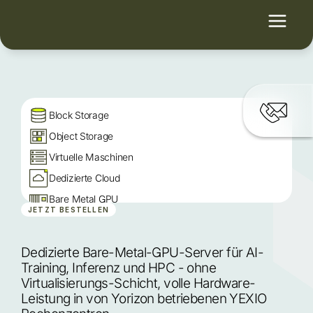
Block Storage
Object Storage
Virtuelle Maschinen
Dedizierte Cloud
Bare Metal GPU
JETZT BESTELLEN
Managed Kubernetes
Yorizon Factory AI
Dedizierte Bare-Metal-GPU-Server für AI-
Dedizierte GPUs für AI
Training, Inferenz und HPC - ohne 
Virtualisierungs-Schicht, volle Hardware-
Leistung in von Yorizon betriebenen YEXIO 