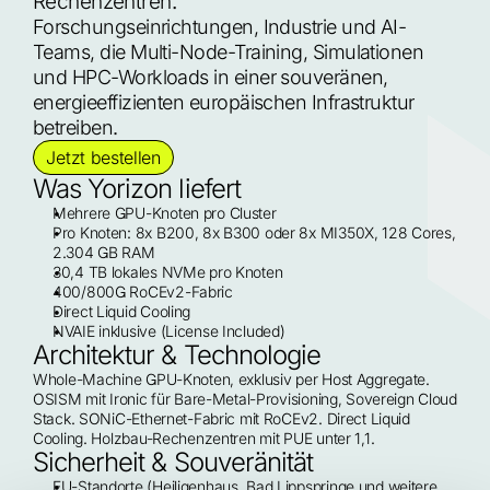
Rechenzentren.
Forschungseinrichtungen, Industrie und AI-
Teams, die Multi-Node-Training, Simulationen 
und HPC-Workloads in einer souveränen, 
energieeffizienten europäischen Infrastruktur 
betreiben.
Jetzt bestellen
Was Yorizon liefert
Mehrere GPU-Knoten pro Cluster
Pro Knoten: 8x B200, 8x B300 oder 8x MI350X, 128 Cores, 
2.304 GB RAM
30,4 TB lokales NVMe pro Knoten
400/800G RoCEv2-Fabric
Direct Liquid Cooling
NVAIE inklusive (License Included)
Architektur & Technologie
Whole-Machine GPU-Knoten, exklusiv per Host Aggregate. 
OSISM mit Ironic für Bare-Metal-Provisioning, Sovereign Cloud 
Stack. SONiC-Ethernet-Fabric mit RoCEv2. Direct Liquid 
Cooling. Holzbau-Rechenzentren mit PUE unter 1,1.
Sicherheit & Souveränität
EU-Standorte (Heiligenhaus, Bad Lippspringe und weitere 