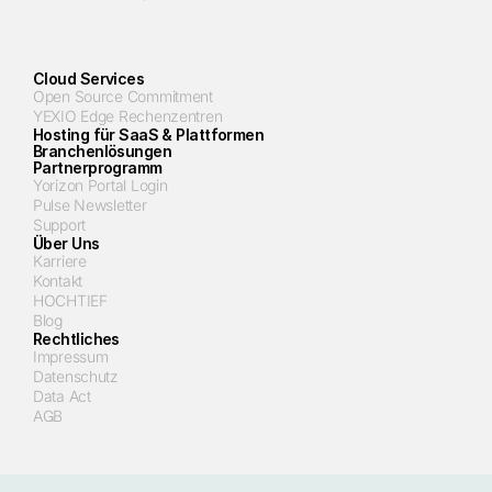
Cloud Services
Open Source Commitment
YEXIO Edge Rechenzentren
Hosting für SaaS & Plattformen
Branchenlösungen
Partnerprogramm
Yorizon Portal Login
Pulse Newsletter
Support
Über Uns
Karriere
Kontakt
HOCHTIEF
Blog
Rechtliches
Impressum
Datenschutz
Data Act
AGB