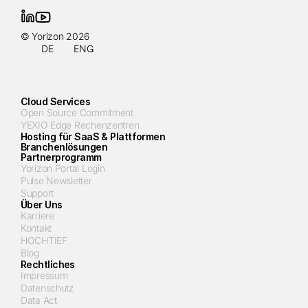
© Yorizon 2026
DE
ENG
Cloud Services
Open Source Commitment
YEXIO Edge Rechenzentren
Hosting für SaaS & Plattformen
Branchenlösungen
Partnerprogramm
Yorizon Portal Login
Pulse Newsletter
Support
Über Uns
Karriere
Kontakt
HOCHTIEF
Blog
Rechtliches
Impressum
Datenschutz
Data Act