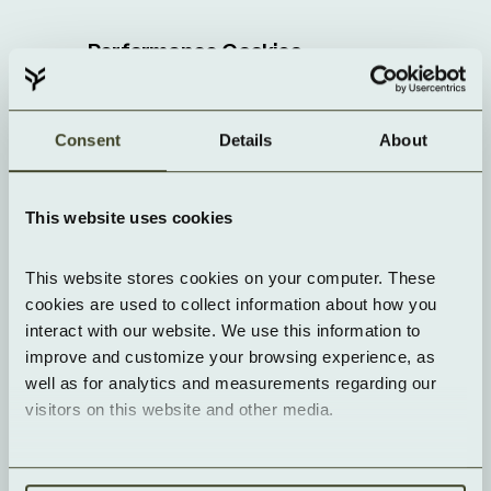
Performance Cookies
Diese Cookies sammeln Informationen über 
die Nutzung der Webseite, z.B. welche Seiten 
am häufigsten besucht werden und wie sich 
Consent
Details
About
Besucher auf der Webseite bewegen. Sie 
helfen uns dabei, das Nutzerverhalten auf 
unseren Webseiten besser zu verstehen. Dies 
ist notwendig, um die Nutzerfreundlichkeit der 
This website uses cookies
Webseite und damit das Nutzererlebnis 
verbessern zu können.
This website stores cookies on your computer. These 
Weitere mit Performance Cookies gesammelte 
cookies are used to collect information about how you 
Informationen können z.B. sein: verwendeter 
interact with our website. We use this information to 
Internet-Browser und Betriebssystem, Domain-
Name der Webseite, von der Sie kamen, 
improve and customize your browsing experience, as 
Anzahl der Besuche, durchschnittliche 
well as for analytics and measurements regarding our 
Verweilzeit, aufgerufene Seiten.
visitors on this website and other media.
Die bei der Nutzung von Performance Cookies 
anfallenden Daten sind in der Regel aggregiert 
und lassen sich keiner bestimmten natürlichen 