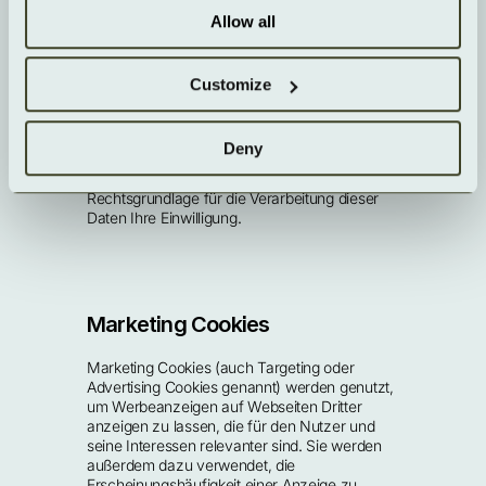
Person zuordnen. In einigen Fällen können die 
Allow all
erhobenen Daten Ihnen jedoch persönlich 
zugeordnet werden (vorausgesetzt, dass Sie 
Ihre Identität offengelegt haben, z.B. bei der 
Eröffnung eines Nutzerkontos oder bei der 
Customize
Übermittlung einer Anfrage). Sofern die mit 
Hilfe von Performance Cookies verarbeiteten 
Daten Ihnen im Einzelfall direkt zugeordnet 
Deny
werden können oder anderweitig als 
personenbeziehbar anzusehen sind, ist die 
Rechtsgrundlage für die Verarbeitung dieser 
Daten Ihre Einwilligung.
Marketing Cookies
Marketing Cookies (auch Targeting oder 
Advertising Cookies genannt) werden genutzt, 
um Werbeanzeigen auf Webseiten Dritter 
anzeigen zu lassen, die für den Nutzer und 
seine Interessen relevanter sind. Sie werden 
außerdem dazu verwendet, die 
Erscheinungshäufigkeit einer Anzeige zu 