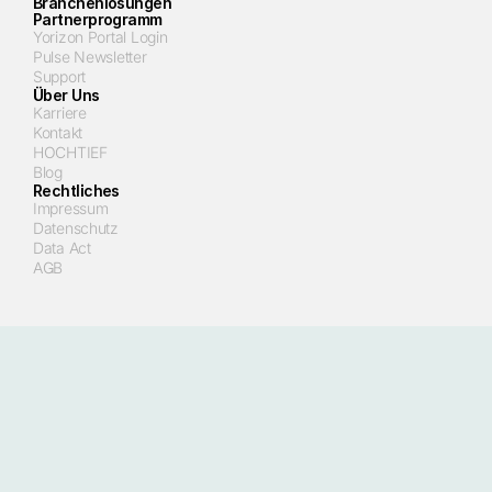
Branchenlösungen
Partnerprogramm
Yorizon Portal Login
Pulse Newsletter
Support
Über Uns
Karriere
Kontakt
HOCHTIEF
Blog
Rechtliches
Impressum
Datenschutz
Data Act
AGB