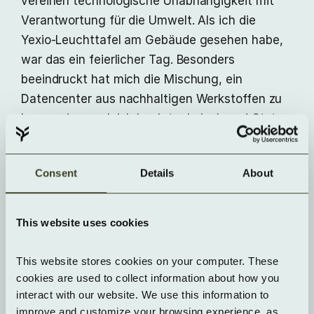
vereinen technologische Unabhängigkeit mit
Verantwortung für die Umwelt. Als ich die
Yexio-Leuchttafel am Gebäude gesehen habe,
war das ein feierlicher Tag. Besonders
beeindruckt hat mich die Mischung, ein
Datencenter aus nachhaltigen Werkstoffen zu
bauen, das zugleich hoch technisch und State
of the Art ist. Und als wir unser
Gemeinschaftsfoto vor dem Haupteingang
Consent
Details
About
gemacht haben, war das ein sehr bindender und
unvergesslicher Moment."
This website uses cookies
- Kiril Laminger,
Data Center Operations
This website stores cookies on your computer. These 
cookies are used to collect information about how you 
interact with our website. We use this information to 
"So viele Kolleginnen und Kollegen an einem Ort
improve and customize your browsing experience, as 