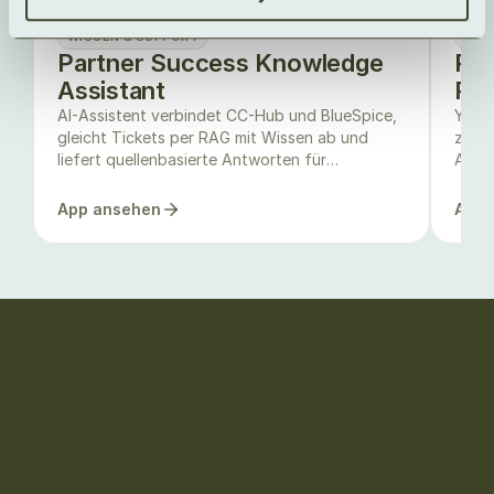
WISSEN & SUPPORT
ARB
Partner Success Knowledge
PMO
Assistant
Rep
AI-Assistent verbindet CC-Hub und BlueSpice,
YPPI 
gleicht Tickets per RAG mit Wissen ab und
zeigt
liefert quellenbasierte Antworten für
Abwei
Supportcenter.
App ansehen
App 