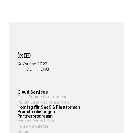
© Yorizon 2026
DE
ENG
Cloud Services
Open Source Commitment
YEXIO Edge Rechenzentren
Hosting für SaaS & Plattformen
Branchenlösungen
Partnerprogramm
Yorizon Portal Login
Pulse Newsletter
Support