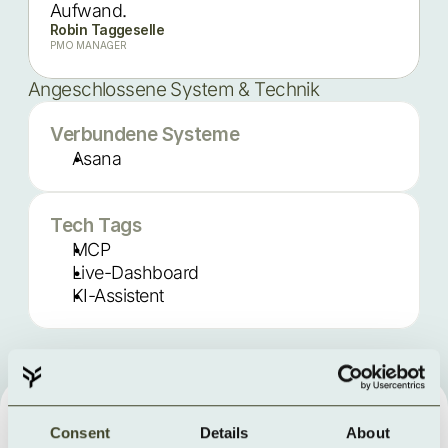
Aufwand.
Robin Taggeselle
PMO MANAGER
Angeschlossene System & Technik
Verbundene Systeme
Asana
Tech Tags
MCP
Live-Dashboard
KI-Assistent
Wie die Microapplication im 
Consent
Details
About