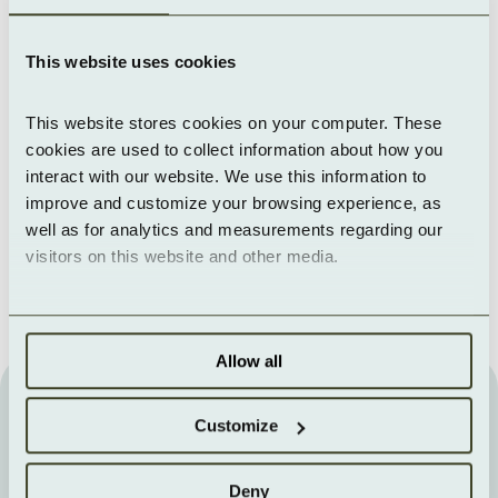
Einsatz aussieht
Walkthrough
This website uses cookies
This website stores cookies on your computer. These 
cookies are used to collect information about how you 
interact with our website. We use this information to 
improve and customize your browsing experience, as 
well as for analytics and measurements regarding our 
visitors on this website and other media.
Allow all
LIVE IM MARKETPLACE
Customize
Weitere AI Microapps 
entdecken
Deny