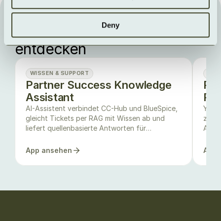
LIVE IM MARKETPLACE
Deny
Weitere AI Microapps 
entdecken
WISSEN & SUPPORT
ARB
Partner Success Knowledge
PMO
Assistant
Rep
AI-Assistent verbindet CC-Hub und BlueSpice,
YPPI 
gleicht Tickets per RAG mit Wissen ab und
zeigt
liefert quellenbasierte Antworten für
Abwei
Supportcenter.
App ansehen
App 