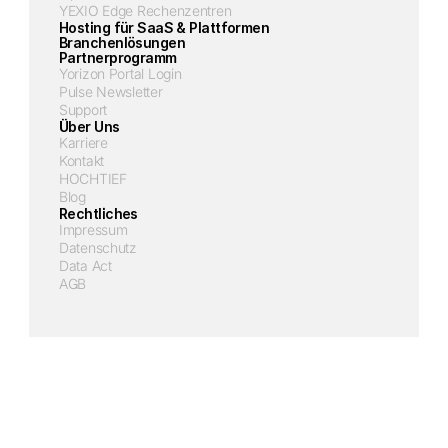
YEXIO Edge Rechenzentren
Hosting für SaaS & Plattformen
Branchenlösungen
Partnerprogramm
Yorizon Portal Login
Pulse Newsletter
Support
Über Uns
Karriere
Kontakt
HOCHTIEF
Blog
Rechtliches
Impressum
Datenschutz
Data Act
AGB