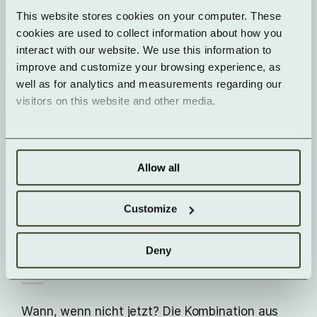
This website stores cookies on your computer. These 
Sovereignty Framework und einer EU-
cookies are used to collect information about how you 
Ausschreibung über 180 Mio. € entsteht
interact with our website. We use this information to 
erstmals ein Kriterien-Raster, das Souveränität
improve and customize your browsing experience, as 
mess- und beschaffbar macht: Rechts- und
well as for analytics and measurements regarding our 
Betriebs-Souveränität, Schlüssel- und
visitors on this website and other media.
Personalhoheit, Open-Standards,
Nachhaltigkeit. Heißt: Nicht mehr „Sovereign“
als Marketing-Sticker, sondern Nachweispflicht
Allow all
in der Vergabe.
Customize
Deny
Was heißt das für Ihr Geschäft?
Wann, wenn nicht jetzt? Die Kombination aus