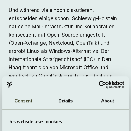
Und während viele noch diskutieren,
entscheiden einige schon. Schleswig-Holstein
hat seine Mail-Infrastruktur und Kollaboration
konsequent auf Open-Source umgestellt
(Open-Xchange, Nextcloud, OpenTalk) und
erprobt Linux als Windows-Alternative. Der
Internationale Strafgerichtshof (ICC) in Den
Haag trennt sich von Microsoft Office und
wechselt zu OpenDesk – nicht aus Ideologie,
sondern aus Ernstfall-Erfahrung: politischer
Druck, blockierte Postfächer, echte
Verwundbarkeit. Wenn die Rechtslage die IT
Consent
Details
About
aushebelt, hilft nur Architektur, die nicht in
Washington hängt.
This website uses cookies
Auch die EU dreht am Hebel. Mit dem Cloud