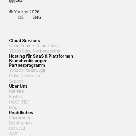
© Yorizon 2026
DE
ENG
Cloud Services
Open Source Commitment
YEXIO Edge Rechenzentren
Hosting für SaaS & Plattformen
Branchenlösungen
Partnerprogramm
Yorizon Portal Login
Pulse Newsletter
Support
Über Uns
Karriere
Kontakt
HOCHTIEF
Blog
Rechtliches
Impressum
Datenschutz
Data Act
AGB