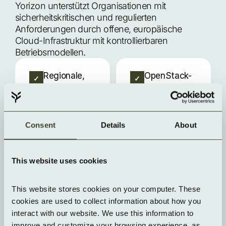
Yorizon unterstützt Organisationen mit 
sicherheitskritischen und regulierten 
Anforderungen durch offene, europäische 
Cloud-Infrastruktur mit kontrollierbaren 
Betriebsmodellen.
Regionale,
OpenStack-
✓
✓
modulare
und SCS-
Rechenzentren
basierte
in Deutschland
Architektur,
und Österreich
vollständig
Consent
Details
About
auditierbar
This website uses cookies
Zertifizierungs-
Industry-
✓
✓
Roadmap: ISO
grade
This website stores cookies on your computer. These 
27001, BSI C5,
Server-
cookies are used to collect information about how you 
VS-NfD
Hardware
interact with our website. We use this information to 
perspektivisch
improve and customize your browsing experience, as 