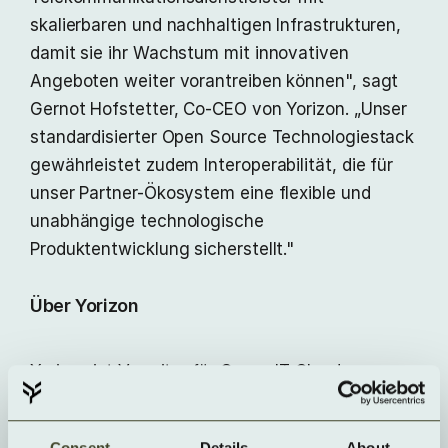
skalierbaren und nachhaltigen Infrastrukturen,
damit sie ihr Wachstum mit innovativen
Angeboten weiter vorantreiben können", sagt
Gernot Hofstetter, Co-CEO von Yorizon. „Unser
standardisierter Open Source Technologiestack
gewährleistet zudem Interoperabilität, die für
unser Partner-Ökosystem eine flexible und
unabhängige technologische
Produktentwicklung sicherstellt."
Über Yorizon
Yorizon ist Vorreiter für Green-IT Cloud-
Computing-Lösungen und treibt die nächste
Generation dezentraler Edge-Cloud-
Consent
Details
About