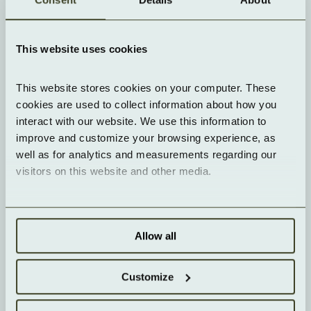
Rechenzentren in Deutschland und Europa
voran. Dabei schafft Yorizon mit Open-Source-
Technologien die Voraussetzungen für Digitale
This website uses cookies
Souveränität, um unabhängig und flexibel
Lösungen für anspruchsvolle Enterprise-IT-
This website stores cookies on your computer. These 
Umgebungen mit höchsten
cookies are used to collect information about how you 
Sicherheitsstandards zu realisieren.
interact with our website. We use this information to 
improve and customize your browsing experience, as 
Mit Hauptsitzen in Berlin und Wien agiert
well as for analytics and measurements regarding our 
visitors on this website and other media.
Yorizon als Joint-Venture-Start-up von
HOCHTIEF PPP Solutions und der Thomas-
Krenn.AG.
Allow all
Von der Gebäudearchitektur bis zum
Technologie-Stack: Yorizon setzt auf
Customize
ganzheitlich nachhaltige YEXIO Edge-Cloud-
Rechenzentren, die in lokale regenerative