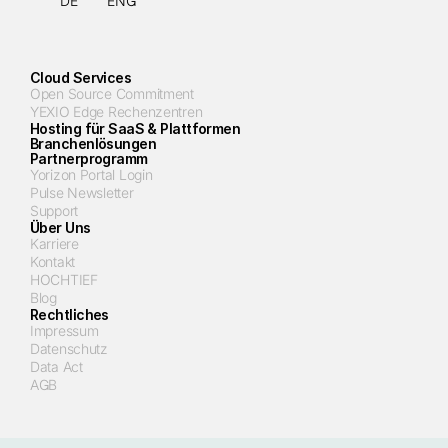
DE
ENG
Cloud Services
Open Source Commitment
YEXIO Edge Rechenzentren
Hosting für SaaS & Plattformen
Branchenlösungen
Partnerprogramm
Yorizon Portal Login
Pulse Newsletter
Support
Über Uns
Karriere
Kontakt
HOCHTIEF
Blog
Rechtliches
Impressum
Datenschutz
Data Act
AGB