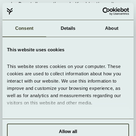
der Baustelle montieren. In Kombination mit
modernen Cloud-Architekturen wie Hybrid-
Cloud-Rechenzentren und energieeffizienten
Consent
Details
About
Infrastrukturen entsteht so ein zukunftsfähiger
Ansatz für nachhaltige Rechenzentren.
This website uses cookies
Brandschutz: Herausforderung und Lösungen
This website stores cookies on your computer. These 
Wenn es brennt, ist oft Holz im Spiel. Zumindest
cookies are used to collect information about how you 
gedanklich – die Frage nach dem Brandschutz
interact with our website. We use this information to 
beim Einsatz von Holzbauweise im
improve and customize your browsing experience, as 
Rechenzentrumsbau ist also mehr als
well as for analytics and measurements regarding our 
berechtigt. Data Center beherbergen nämlich
visitors on this website and other media.
hochsensible IT-Infrastrukturen, die besonders
anfällig für Rauch- und Hitzeschäden sind.
Allow all
Moderne Holzbauweisen zeigen jedoch, dass