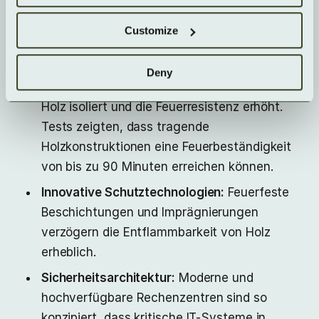
das Brandrisiko nicht höher ist als bei
Customize
konventionellen Materialien:
Feuerwiderstand von CLT:
Brettsperrholz
Deny
entwickelt eine Verkohlungsschicht, die das
Holz isoliert und die Feuerresistenz erhöht.
Tests zeigten, dass tragende
Holzkonstruktionen eine Feuerbeständigkeit
von bis zu 90 Minuten erreichen können.
Innovative Schutztechnologien:
Feuerfeste
Beschichtungen und Imprägnierungen
verzögern die Entflammbarkeit von Holz
erheblich.
Sicherheitsarchitektur:
Moderne und
hochverfügbare Rechenzentren sind so
konzipiert, dass kritische IT-Systeme in