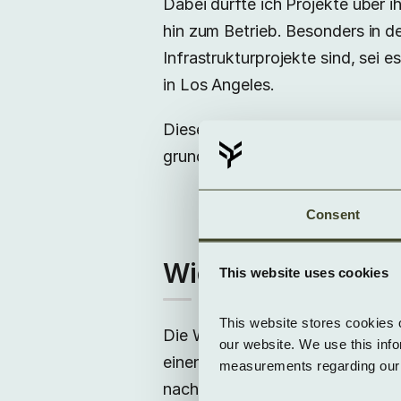
Dabei durfte ich Projekte über 
hin zum Betrieb. Besonders in 
Infrastrukturprojekte sind, sei
in Los Angeles.
Diese Erfahrungen haben mir geze
grundlegende Motor moderner Inf
Consent
Wie ist die Idee fü
This website uses cookies
This website stores cookies 
Die Wurzeln von YEXIO liegen in
our website. We use this inf
einen Strich durch die Rechnung
measurements regarding our v
nachhaltigen Rechenzentrums zue