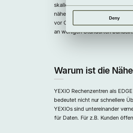
skalierbare Edge-Rechenzentren
näher an den Kunden und seine 
Deny
vor Ort zu errichten. Das unters
an wenigen Standorten bündeln
Warum ist die Nähe
YEXIO Rechenzentren als EDGE R
bedeutet nicht nur schnellere Ü
YEXIOs sind untereinander vern
für Daten. Für z.B. Kunden öffe