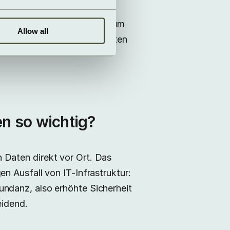
 Dieser Ansatz ermöglicht,
ren und „sein" Rechenzentrum
Allow all
 arbeiten und hohe Kapazitäten
n so wichtig?
 Daten direkt vor Ort. Das
n Ausfall von IT-Infrastruktur:
ndanz, also erhöhte Sicherheit
eidend.