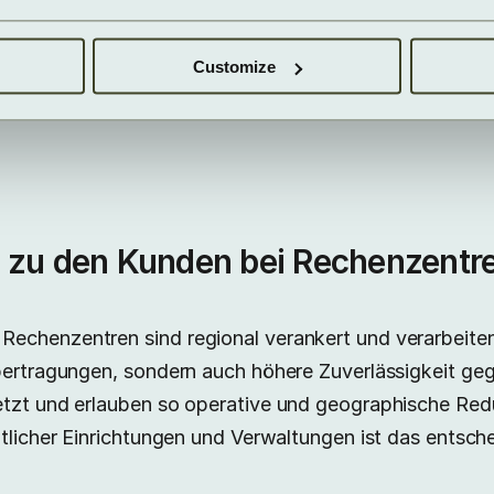
 mit einer IT-Kapazität von etwa 2 MW zu entwickeln.
Applikationen heranzurücken, Latenzzeiten zu minimie
Customize
cheidet uns von großen Hyperscalern, die zentralisiert
.
 zu den Kunden bei Rechenzentre
echenzentren sind regional verankert und verarbeiten
bertragungen, sondern auch höhere Zuverlässigkeit gege
etzt und erlauben so operative und geographische Redu
ntlicher Einrichtungen und Verwaltungen ist das entsch