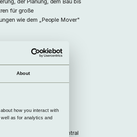
ierung, der Planung, dem Bau bis
ren für große
nlösungen wie dem „People Mover"
 sind. Sie sind der
About
about how you interact with 
na Pandemie machte uns aber
ell as for analytics and 
, energieeffizienten und
dee war es, kleinere, dezentral