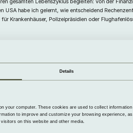
ihren gesamten Lebenszyklus begleiten: von der Finanz
den USA habe ich gelernt, wie entscheidend Rechenzent
 es für Krankenhäuser, Polizeipräsidien oder Flughafe
igt, dass Rechenzentren weit mehr als IT-Infrastruktur
rastruktur und für deren Betrieb.
Details
r YEXIO entstanden?
on your computer. These cookies are used to collect information 
 Nordamerika und dort sollte alles starten. Die Coro
ormation to improve and customize your browsing experience, as w
. So entschied man 2020, das Modell eines dezentralen
isitors on this website and other media.
rst in Deutschland und Europa zu realisieren. Unsere I